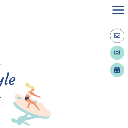
yle
ル