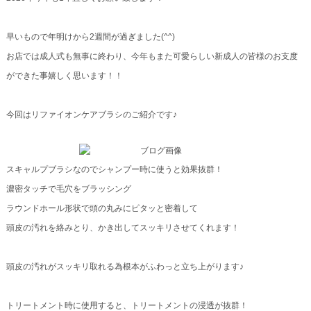
早いもので年明けから2週間が過ぎました(^^)
お店では成人式も無事に終わり、今年もまた可愛らしい新成人の皆様のお支度
ができた事嬉しく思います！！
今回はリファイオンケアブラシのご紹介です♪
スキャルプブラシなのでシャンプー時に使うと効果抜群！
濃密タッチで毛穴をブラッシング
ラウンドホール形状で頭の丸みにピタッと密着して
頭皮の汚れを絡みとり、かき出してスッキリさせてくれます！
頭皮の汚れがスッキリ取れる為根本がふわっと立ち上がります♪
トリートメント時に使用すると、トリートメントの浸透が抜群！