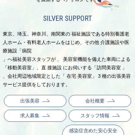
SILVER SUPPORT
東京、埼玉、神奈川、南関東
の 福祉施設である特別養護老
人ホーム・有料老人ホームをはじめ、その他 介護施設
や医
療施設「病院
」へ福祉美容スタッフが 、 美容室機能を備えた車両による
「移動美容室」、直 接施設 にお伺いす
る「訪問美容室 」
、会社周辺地域限定とした「 在宅 美容室」 3 種の出張美容
サービス提供をしております。
出張美容
会社概要
求人募集
スタッフ情報
感染症含めた安心安全